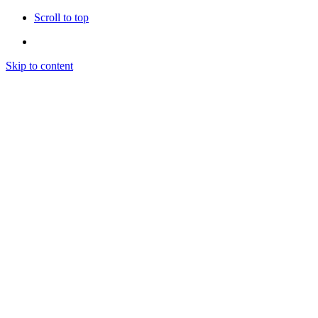
Scroll to top
Skip to content
Home
About
Trabajos
Contacto
Home
About
Trabajos
Contacto