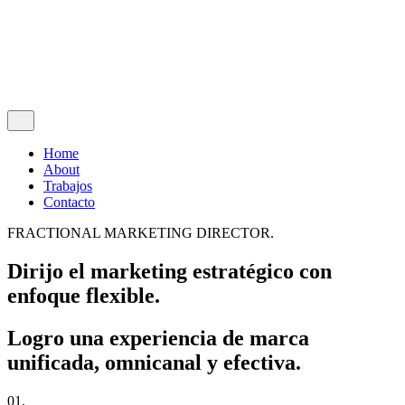
© 2016-2025 !PAF Collective. All rights reserved |
Pol Fabbri
Sitemap
|
Security
|
Privacy & Cookie Policy
|
Terms of Service
Home
About
Trabajos
Contacto
FRACTIONAL MARKETING DIRECTOR.
Dirijo el marketing estratégico con
enfoque flexible.
Logro una experiencia de marca
unificada, omnicanal y efectiva.
01.